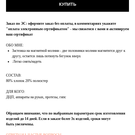
КУПИТЬ
Заказ по ЭС: оформите заказ без оплаты, в комментариях укажите
"оплата электронным сертификатом" - мы свяжемся с вами и активируем
ваш сертификат
ОБО МНЕ:
Застежка на магнитной молнии - две половинки молнии магнитятся друг к
другу, остается лишь потянуть бегунок вверх
:Легко снять/надеть
СОСТАВ:
80% хлопок 20% полиэстер
ДЛЯ КОГО:
ДЦП, аппараты на руках, протезы, гипс
Обращаем внимание, что по выбранным параметрам срок изготовления
изделий до 14 дней. Если в заказе более 3х изделий, сроки могут
быть увеличены.