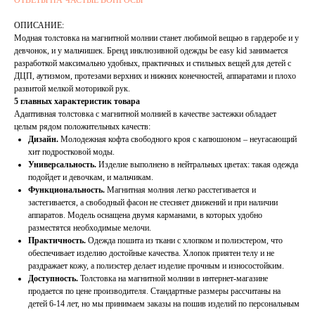
ОТВЕТЫ НА ЧАСТЫЕ ВОПРОСЫ
ОПИСАНИЕ:
Модная толстовка на магнитной молнии станет любимой вещью в гардеробе и у
девчонок, и у мальчишек. Бренд инклюзивной одежды be easy kid занимается
разработкой максимально удобных, практичных и стильных вещей для детей с
ДЦП, аутизмом, протезами верхних и нижних конечностей, аппаратами и плохо
развитой мелкой моторикой рук.
5 главных характеристик товара
Адаптивная толстовка с магнитной молнией в качестве застежки обладает
целым рядом положительных качеств:
Дизайн.
Молодежная кофта свободного кроя с капюшоном – неугасающий
хит подростковой моды.
Универсальность.
Изделие выполнено в нейтральных цветах: такая одежда
подойдет и девочкам, и мальчикам.
Функциональность.
Магнитная молния легко расстегивается и
застегивается, а свободный фасон не стесняет движений и при наличии
аппаратов. Модель оснащена двумя карманами, в которых удобно
разместятся необходимые мелочи.
Практичность.
Одежда пошита из ткани с хлопком и полиэстером, что
обеспечивает изделию достойные качества. Хлопок приятен телу и не
раздражает кожу, а полиэстер делает изделие прочным и износостойким.
Доступность.
Толстовка на магнитной молнии в интернет-магазине
продается по цене производителя. Стандартные размеры рассчитаны на
детей 6-14 лет, но мы принимаем заказы на пошив изделий по персональным